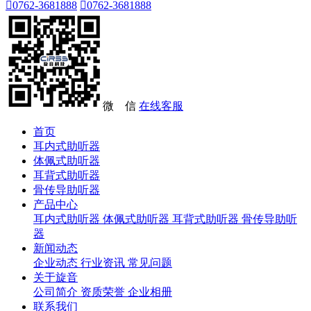

0762-3681888

0762-3681888
微 信
在线客服
首页
耳内式助听器
体佩式助听器
耳背式助听器
骨传导助听器
产品中心
耳内式助听器
体佩式助听器
耳背式助听器
骨传导助听
器
新闻动态
企业动态
行业资讯
常见问题
关于旋音
公司简介
资质荣誉
企业相册
联系我们