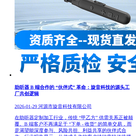
助听器 B 端合作的 “伙伴式” 革命：旋音科技的源头工
厂共创逻辑
2026-01-29
河源市旋音科技有限公司
在助听器定制加工行业，传统 “甲乙方” 供需关系正被颠
覆。B 端客户不再满足于 “下单 - 收货” 的简单交易，而
是渴望能深度参与、风险共担、利益共享的伙伴式合