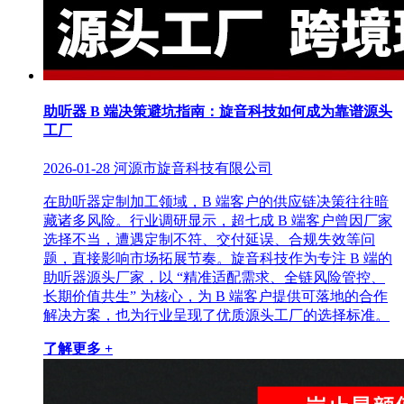
助听器 B 端决策避坑指南：旋音科技如何成为靠谱源头
工厂
2026-01-28
河源市旋音科技有限公司
在助听器定制加工领域，B 端客户的供应链决策往往暗
藏诸多风险。行业调研显示，超七成 B 端客户曾因厂家
选择不当，遭遇定制不符、交付延误、合规失效等问
题，直接影响市场拓展节奏。旋音科技作为专注 B 端的
助听器源头厂家，以 “精准适配需求、全链风险管控、
长期价值共生” 为核心，为 B 端客户提供可落地的合作
解决方案，也为行业呈现了优质源头工厂的选择标准。
了解更多 +