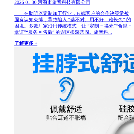
2026-01-30
河源市旋音科技有限公司
在助听器定制加工行业，B 端客户的合作决策常被
固有认知束缚，导致陷入 “选不对、用不好、难长久” 的
困境。多数厂家沿用传统模式，让 “定制 = 换壳”“合规 =
拿证”“服务 = 售后” 的误区根深蒂固。旋音科...
了解更多 +