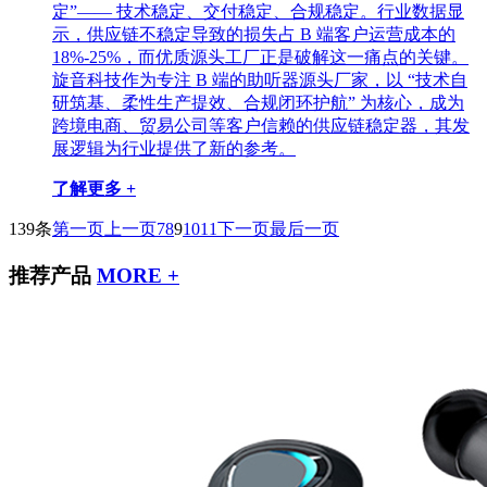
定”—— 技术稳定、交付稳定、合规稳定。行业数据显
示，供应链不稳定导致的损失占 B 端客户运营成本的
18%-25%，而优质源头工厂正是破解这一痛点的关键。
旋音科技作为专注 B 端的助听器源头厂家，以 “技术自
研筑基、柔性生产提效、合规闭环护航” 为核心，成为
跨境电商、贸易公司等客户信赖的供应链稳定器，其发
展逻辑为行业提供了新的参考。
了解更多 +
139条
第一页
上一页
7
8
9
10
11
下一页
最后一页
推荐产品
MORE +