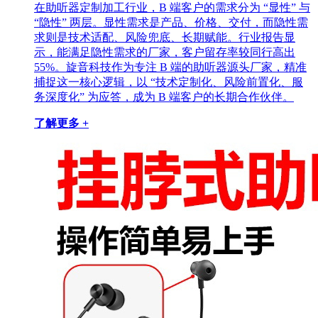
在助听器定制加工行业，B 端客户的需求分为 “显性” 与
“隐性” 两层。显性需求是产品、价格、交付，而隐性需
求则是技术适配、风险兜底、长期赋能。行业报告显
示，能满足隐性需求的厂家，客户留存率较同行高出
55%。旋音科技作为专注 B 端的助听器源头厂家，精准
捕捉这一核心逻辑，以 “技术定制化、风险前置化、服
务深度化” 为应答，成为 B 端客户的长期合作伙伴。
了解更多 +