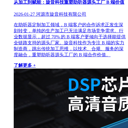
从加工到赋能：旋音科技重塑助听器源头工厂 B 端价值
2026-01-27
河源市旋音科技有限公司
在助听器定制加工领域，B 端客户的合作诉求正发生深
刻转变，单纯的生产加工已无法满足市场竞争需求。行
业数据显示，超过 70% 的 B 端客户更倾向于选择能提供
全链路支持的源头厂家。旋音科技作为专注 B 端的实力
制造商，跳出传统加工思维，以技术、合规、服务的深
度融合，重塑助听器源头工厂的 B 端合作价值。
了解更多 +