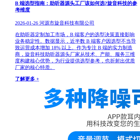
B 端选型指南：助听器源头工厂该如何选?旋音科技的参
考维度
2026-01-26
河源市旋音科技有限公司
在助听器定制加工市场，B 端客户的选型决策直接影响
业务稳定性。数据显示，近半数 B 端客户因选型不当导
致运营成本增加 18% 以上。作为专注 B 端的实力制造
商，旋音科技助听器源头厂家从技术、产能、服务三维
度构建核心优势，为行业提供选型参考，也折射出优质
厂家的核心特质。
了解更多 +