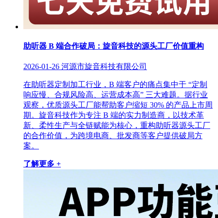
助听器 B 端合作破局：旋音科技的源头工厂价值重构
2026-01-26
河源市旋音科技有限公司
在助听器定制加工行业，B 端客户的痛点集中于 “定制
响应慢、合规风险高、运营成本高” 三大难题。据行业
观察，优质源头工厂能帮助客户缩短 30% 的产品上市周
期。旋音科技作为专注 B 端的实力制造商，以技术革
新、柔性生产与全链赋能为核心，重构助听器源头工厂
的合作价值，为跨境电商、批发商等客户提供破局方
案。
了解更多 +