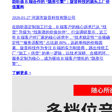
助听器 B 端合作的 “隐形引擎”：旋音科技的源头工厂价
值重构
2026-01-27
河源市旋音科技有限公司
在助听器定制加工行业，B 端客户的核心诉求已从 “找
货” 升级为 “找靠谱的价值伙伴”。行业调研显示，近三
年 B 端客户对厂家的核心诉求中，“技术稳定性”“合规确
定性”“服务适配性” 占比超 80%，远超单纯的价格因
素。旋音科技作为专注 B 端的实力制造商，跳出传统工
厂 “加工 + 供货” 的单一逻辑，以技术深耕、合规闭环、
服务定制为核心，成为驱动 B 端客户增长的 “隐形引
擎”。
了解更多 +