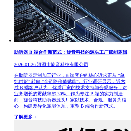
助听器 B 端合作新范式：旋音科技的源头工厂赋能逻辑
2026-01-26
河源市旋音科技有限公司
在助听器定制加工行业，B 端客户的核心诉求正从 “单
纯供货” 转向 “全链路价值赋能”。行业调研显示，近六
成 B 端客户认为，优质厂家的技术支持与合规服务，对
业务增长的贡献率超 30%。作为专注 B 端的实力制造
商，旋音科技助听器源头厂家以技术、合规、服务为核
心，构建差异化赋能体系，重塑 B 端合作新范式。
了解更多 +