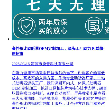
高性价比助听器OEM定制加工，源头工厂助力 B 端快
速拓市
2026-03-16
河源市旋音科技有限公司
在听力健康市场竞争日益激烈的当下，B 端客户亟需低
成本、高效率的入局方案。作为专业助听器厂家、一站
式助听器源头工厂，我们深耕耳内式、体佩式助听器
OEM 定制加工，以进口原相芯片为核心技术支撑，融合
场景降噪自动判断、APP 自动验配、屏幕数显电量查看
三大实用功能，为跨境电商、贸易公司等 B 端客户提供
高性价比的贴牌定制加工服务，让合作方以低门槛抢占
市场红利。