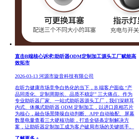
直击B端核心诉求!助听器ODM定制加工源头工厂赋能高
效拓市
2026-03-13
河源市旋音科技有限公司
在听力健康市场竞争白热化的当下，B 端客户面临 “产
品同质化、定制周期长、品质不稳定” 三大痛点。作为
专业助听器厂家、一站式助听器源头工厂，我们深耕耳
内式、体佩式助听器 ODM 定制加工，以进口原相芯片
为核心，融合场景降噪自动判断、APP 自动验配、屏幕
数显电量查看三大硬核功能，打造全链条定制解决方
案，让助听器定制加工成为客户破局市场的关键抓手。
了解更多 +