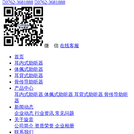

0762-3681888

0762-3681888
微 信
在线客服
首页
耳内式助听器
体佩式助听器
耳背式助听器
骨传导助听器
产品中心
耳内式助听器
体佩式助听器
耳背式助听器
骨传导助听
器
新闻动态
企业动态
行业资讯
常见问题
关于旋音
公司简介
资质荣誉
企业相册
联系我们