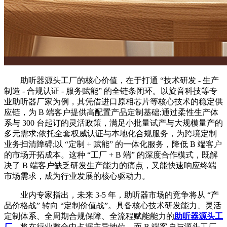
助听器源头工厂的核心价值，在于打通 “技术研发 - 生产
制造 - 合规认证 - 服务赋能” 的全链条闭环。以旋音科技等专
业助听器厂家为例，其凭借进口原相芯片等核心技术的稳定供
应链，为 B 端客户提供高配置产品定制基础;通过柔性生产体
系与 300 台起订的灵活政策，满足小批量试产与大规模量产的
多元需求;依托全套权威认证与本地化合规服务，为跨境定制
业务扫清障碍;以 “定制 + 赋能” 的一体化服务，降低 B 端客户
的市场开拓成本。这种 “工厂 + B 端” 的深度合作模式，既解
决了 B 端客户缺乏研发生产能力的痛点，又能快速响应终端
市场需求，成为行业发展的核心驱动力。
业内专家指出，未来 3-5 年，助听器市场的竞争将从 “产
品价格战” 转向 “定制价值战”。具备核心技术研发能力、灵活
定制体系、全周期合规保障、全流程赋能能力的
助听器源头工
厂
，将在行业整合中占据主导地位。而 B 端客户与源头工厂