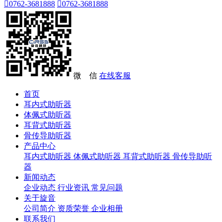

0762-3681888

0762-3681888
微 信
在线客服
首页
耳内式助听器
体佩式助听器
耳背式助听器
骨传导助听器
产品中心
耳内式助听器
体佩式助听器
耳背式助听器
骨传导助听
器
新闻动态
企业动态
行业资讯
常见问题
关于旋音
公司简介
资质荣誉
企业相册
联系我们