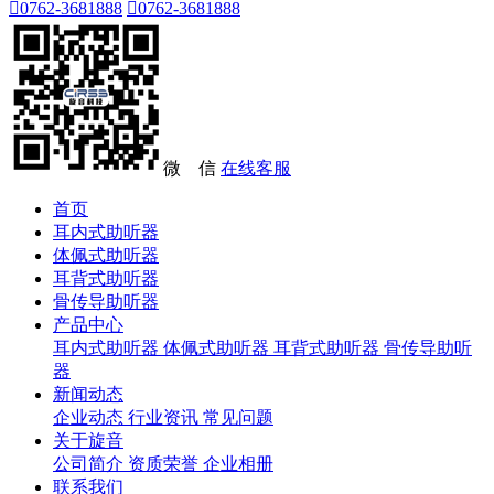

0762-3681888

0762-3681888
微 信
在线客服
首页
耳内式助听器
体佩式助听器
耳背式助听器
骨传导助听器
产品中心
耳内式助听器
体佩式助听器
耳背式助听器
骨传导助听
器
新闻动态
企业动态
行业资讯
常见问题
关于旋音
公司简介
资质荣誉
企业相册
联系我们